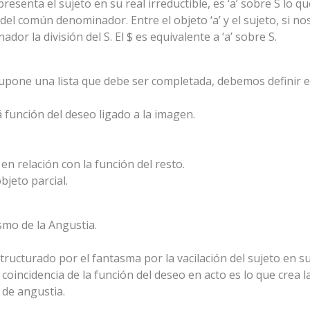
resenta el sujeto en su real irreductible, es ‘a’ sobre S lo q
el común denominador. Entre el objeto ‘a’ y el sujeto, si n
r la división del S. El $ es equivalente a ‘a’ sobre S.
ro supone una lista que debe ser completada, debemos definir 
 función del deseo ligado a la imagen.
en relación con la función del resto.
bjeto parcial.
ismo de la Angustia.
structurado por el fantasma por la vacilación del sujeto en su 
no coincidencia de la función del deseo en acto es lo que cre
 de angustia.