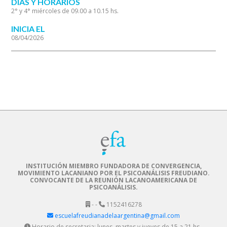
DÍAS Y HORARIOS
2° y 4° miércoles de 09.00 a 10.15 hs.
INICIA EL
08/04/2026
INSTITUCIÓN MIEMBRO FUNDADORA DE CONVERGENCIA,
MOVIMIENTO LACANIANO POR EL PSICOANÁLISIS FREUDIANO.
CONVOCANTE DE LA REUNIÓN LACANOAMERICANA DE
PSICOANÁLISIS.
- -
1152416278
escuelafreudianadelaargentina@gmail.com
Horario de secretaria: lunes, martes y jueves de 15 a 21 hs.,