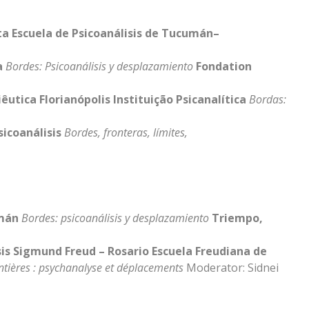
ata
Escuela de Psicoanálisis de Tucumán–
a
Bordes: Psicoanálisis y desplazamiento
Fondation
êutica Florianópolis Instituição Psicanalítica
Bordas:
sicoanálisis
Bordes, fronteras, límites,
mán
Bordes: psicoanálisis y desplazamiento
Triempo,
sis Sigmund Freud – Rosario
Escuela Freudiana de
ntières : psychanalyse et déplacements
Moderator: Sidnei