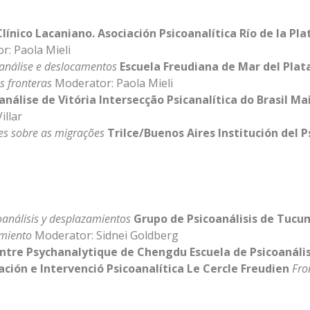
línico Lacaniano. Asociación Psicoanalítica Río de la Pl
: Paola Mieli
canálise e deslocamentos
Escuela Freudiana de Mar del Plat
s fronteras
Moderator: Paola Mieli
análise de Vitória
Intersecção Psicanalítica do Brasil
Mai
illar
es sobre as migrações
Trilce
/Buenos Aires Institución del P
oanálisis y desplazamientos
Grupo de Psicoanálisis de Tucu
amiento
Moderator: Sidnei Goldberg
ntre Psychanalytique de Chengdu
Escuela de Psicoanáli
ación e Intervenció Psicoanalítica
Le Cercle Freudien
Fro