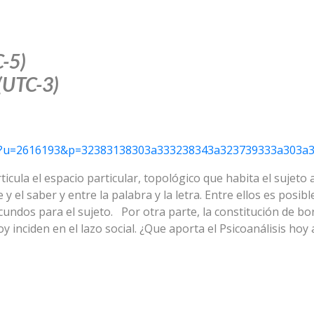
-5)
(UTC-3)
k?u=
2616193&p=
32383138303a333238343a32373933
3a303a
icula el espacio particular, topológico que habita el sujeto 
ce y el saber y entre la palabra y la letra. Entre ellos es posi
ecundos para el sujeto. Por otra parte, la constitución de b
inciden en el lazo social. ¿Que aporta el Psicoanálisis hoy 