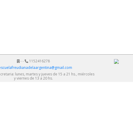
- -
1152416278
scuelafreudianadelaargentina@gmail.com
retaria: lunes, martes y jueves de 15 a 21 hs., miércoles
y viernes de 13 a 20 hs.